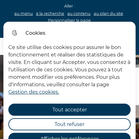
Aller :
au menu
à la recherche
au contenu
au plan du site
Personnaliser la page
Acceo
Cookies
Menu princip
Menu
Ce site utilise des cookies pour assurer le bon
Château d'Hardelot
fonctionnement et réaliser des statistiques de
visite. En cliquant sur Accepter, vous consentez à
l'utilisation de ces cookies. Vous pouvez à tout
moment modifier vos préférences. Pour plus
d'informations, veuillez consulter la page
Gestion des cookies.
Tout accepter
Tout refuser
Afficher les préférences