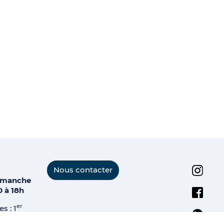
Instagr
Nous contacter
dimanche
Facebo
0 à 18h
er
s : 1
Linkedi
e, 25