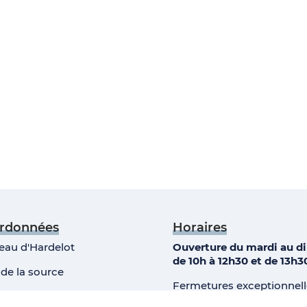
rdonnées
Horaires
eau d'Hardelot
Ouverture du mardi au 
de 10h à 12h30 et de 13h3
 de la source
Fermetures exceptionnelle
0 Condette
er
er
janvier, 1
mai, 1
novembr