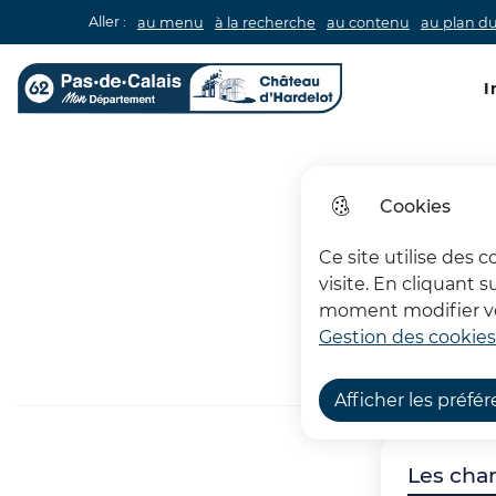
Aller :
au menu
à la recherche
au contenu
au plan du
Men
I
Château d'Hardelot
Cookies
Ce site utilise des 
visite. En cliquant 
moment modifier vos
Gestion des cookies
Afficher les préfé
Les cha