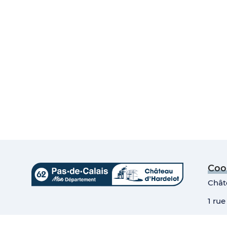
Coo
Chât
1 rue
6236