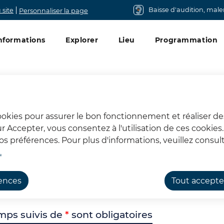
Baisse d'audition, mal
 site
Personnaliser la page
u principal
nformations
Explorer
Lieu
Programmation
cookies pour assurer le bon fonctionnement et réaliser de
sur Accepter, vous consentez à l'utilisation de ces cookie
Se connecter
 préférences. Pour plus d'informations, veuillez consult
.
rences
Tout accepte
mps suivis de
*
sont obligatoires