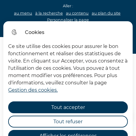
Aller :
au menu
à la recherche
au contenu
au plan du site
Personnaliser la page
Acceo
Cookies
Menu princip
Menu
Ce site utilise des cookies pour assurer le bon
Château d'Hardelot
fonctionnement et réaliser des statistiques de
visite. En cliquant sur Accepter, vous consentez à
l'utilisation de ces cookies. Vous pouvez à tout
moment modifier vos préférences. Pour plus
d'informations, veuillez consulter la page
Gestion des cookies.
Album page d'accueil
Tout accepter
Accueil
Tout refuser
Afficher les préférences