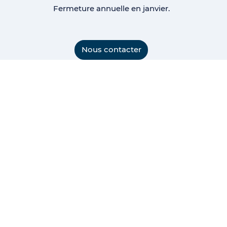
Fermeture annuelle en janvier.
Nous contacter
Instagram
Facebook
Linkedin
Twitter
Accessibilité : non conforme
Mentions légales
Modalités relatives aux cookies
Accès pro
Newsletter