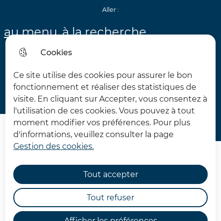
Aller :
au menu
à la recherche
Cookies
au contenu
au plan du site
Ce site utilise des cookies pour assurer le bon
fonctionnement et réaliser des statistiques de
Personnaliser la page
visite. En cliquant sur Accepter, vous consentez à
Acceo
l'utilisation de ces cookies. Vous pouvez à tout
Menu princip
moment modifier vos préférences. Pour plus
Menu
Château d'Hardelot
d'informations, veuillez consulter la page
Gestion des cookies.
Tout accepter
Tout refuser
Plan du site
Afficher les préférences