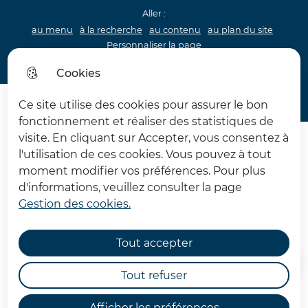
Aller :
au menu
à la recherche
au contenu
au plan du site
Personnaliser la page
Acceo
Cookies
Menu princip
Menu
Ce site utilise des cookies pour assurer le bon
Château d'Hardelot
fonctionnement et réaliser des statistiques de
visite. En cliquant sur Accepter, vous consentez à
l'utilisation de ces cookies. Vous pouvez à tout
moment modifier vos préférences. Pour plus
d'informations, veuillez consulter la page
Gestion des cookies.
Plan du site
Tout accepter
Accueil
Tout refuser
Afficher les préférences