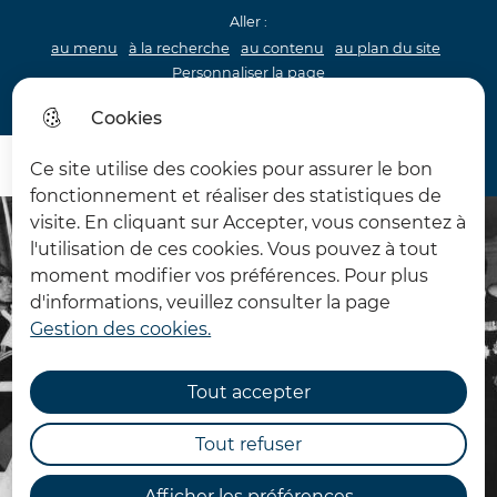
Aller :
au menu
à la recherche
au contenu
au plan du site
Personnaliser la page
Acceo
Cookies
Menu princip
Menu
Ce site utilise des cookies pour assurer le bon
Château d'Hardelot
fonctionnement et réaliser des statistiques de
visite. En cliquant sur Accepter, vous consentez à
l'utilisation de ces cookies. Vous pouvez à tout
moment modifier vos préférences. Pour plus
d'informations, veuillez consulter la page
Gestion des cookies.
Tout accepter
Tout refuser
Afficher les préférences