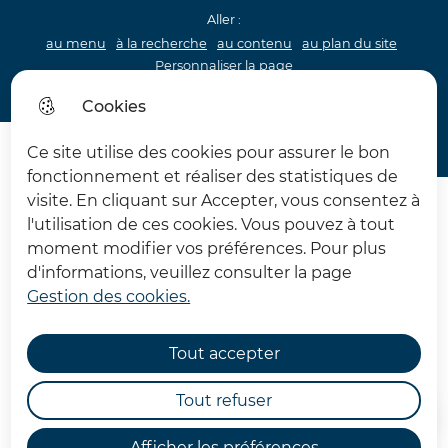
Aller :
au menu
à la recherche
au contenu
au plan du site
Personnaliser la page
Acceo
Cookies
Menu princip
Menu
Ce site utilise des cookies pour assurer le bon
Château d'Hardelot
fonctionnement et réaliser des statistiques de
visite. En cliquant sur Accepter, vous consentez à
l'utilisation de ces cookies. Vous pouvez à tout
moment modifier vos préférences. Pour plus
d'informations, veuillez consulter la page
Gestion des cookies.
Modalités relatives aux
cookies
Tout accepter
Tout refuser
Accueil
Afficher les préférences