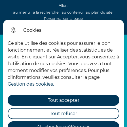
Aller :
au menu
à la recherche
au contenu
au plan du site
Personnaliser la page
Acceo
Cookies
Ce site utilise des cookies pour assurer le bon
fonctionnement et réaliser des statistiques de
visite. En cliquant sur Accepter, vous consentez à
l'utilisation de ces cookies. Vous pouvez à tout
Informations visiteurs
moment modifier vos préférences. Pour plus
d'informations, veuillez consulter la page
Cet été, retrouvez l’accueil billetterie dans la
Gestion des cookies.
chapelle (cour du château).
Le château d'Hardelot est ouvert du mardi au
dimanche de 10h à 12h30 & 13h30 à 18h,
Tout accepter
Informations
pendant la période estivale, pensez à réserver
vos billets en amont pour visiter le château sur
Tout refuser
notre
billetterie en ligne
.
Réouverture du salon de Thé : Latte coffee, du
Afficher les préférences