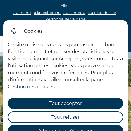
Aller :
au menu
à la recherche
au contenu
au plan du site
Personnaliser la page
Acceo
Cookies
Menu princip
Menu
Ce site utilise des cookies pour assurer le bon
Château d'Hardelot
fonctionnement et réaliser des statistiques de
visite. En cliquant sur Accepter, vous consentez à
l'utilisation de ces cookies. Vous pouvez à tout
moment modifier vos préférences. Pour plus
d'informations, veuillez consulter la page
Gestion des cookies.
Tout accepter
Tout refuser
Afficher les préférences