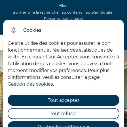
Aller :
au menu
à la recherche
au contenu
au plan du site
Personnaliser la page
Acceo
Cookies
Menu princip
Menu
Ce site utilise des cookies pour assurer le bon
Château d'Hardelot
fonctionnement et réaliser des statistiques de
visite. En cliquant sur Accepter, vous consentez à
l'utilisation de ces cookies. Vous pouvez à tout
moment modifier vos préférences. Pour plus
d'informations, veuillez consulter la page
Gestion des cookies.
Tout accepter
Tout refuser
Afficher les préférences