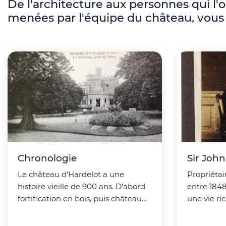
l
De l'architecture aux personnes qui l'o
menées par l'équipe du château, vous tr
d
'
A
r
i
a
n
e
Chronologie
Sir John
Le château d'Hardelot a une
Propriétai
histoire vieille de 900 ans. D'abord
entre 1848
fortification en bois, puis château
une vie r
fort boulonnais, il devient une
découvrez-
forteresse royale française à la