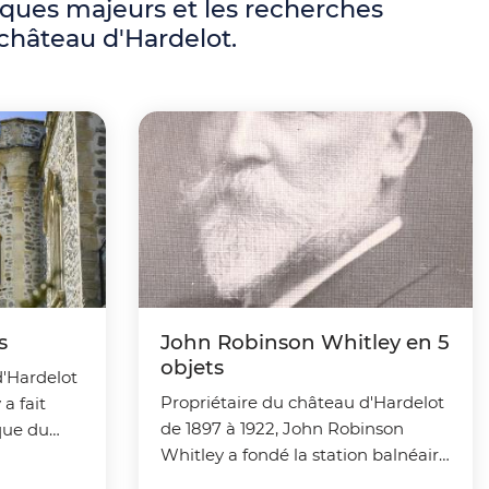
riques majeurs et les recherches
 château d'Hardelot.
s
John Robinson Whitley en 5
objets
d'Hardelot
Propriétaire du château d'Hardelot
a fait
de 1897 à 1922, John Robinson
que du
Whitley a fondé la station balnéaire
 vécu
d'Hardelot-Plage. Il a aussi une
de sa