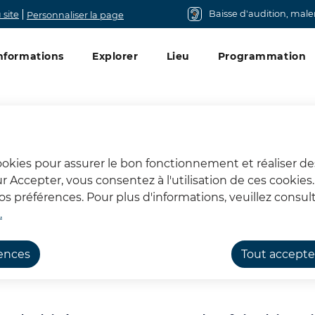
Baisse d'audition, mal
 site
Personnaliser la page
u principal
nformations
Explorer
Lieu
Programmation
cookies pour assurer le bon fonctionnement et réaliser de
sur Accepter, vous consentez à l'utilisation de ces cookie
 préférences. Pour plus d'informations, veuillez consult
.
rences
Tout accepte