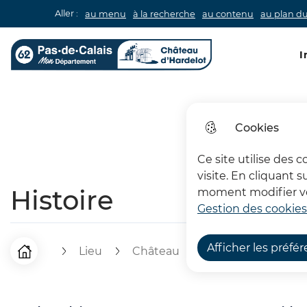
Aller :
au menu
à la recherche
au contenu
au plan du
Men
I
Château d'Hardelot
Cookies
Ce site utilise des 
visite. En cliquant 
Histoire
moment modifier vos
Gestion des cookies
Afficher les préfé
Lieu
Château
Histoire
F
Accueil
i