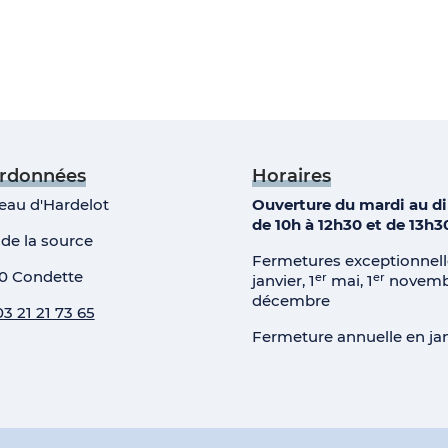
rdonnées
Horaires
eau d'Hardelot
Ouverture du mardi au 
de 10h à 12h30 et de 13h3
 de la source
Fermetures exceptionnelle
0 Condette
er
er
janvier, 1
mai, 1
novembr
décembre
03 21 21 73 65
Fermeture annuelle en jan