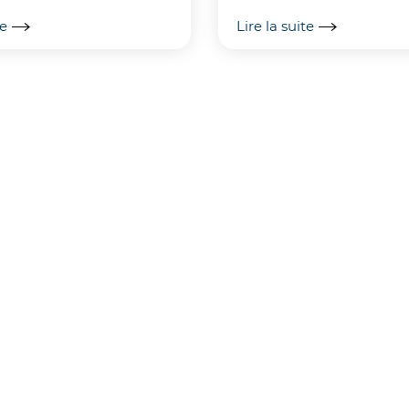
famille, découvrez -le à tr
te
Lire la suite
mots...