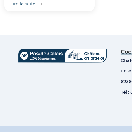
Lire la suite
Coo
Chât
1 rue
6236
Tél :