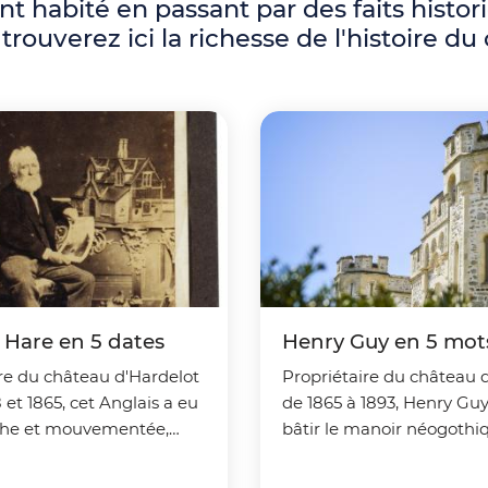
nt habité en passant par des faits histo
ouverez ici la richesse de l'histoire du
 Hare en 5 dates
Henry Guy en 5 mot
re du château d'Hardelot
Propriétaire du château 
 et 1865, cet Anglais a eu
de 1865 à 1893, Henry Guy 
iche et mouvementée,
bâtir le manoir néogothi
le en 5 dates clés.
château d'Hardelot. Il y a
jusqu'à sa mort entouré 