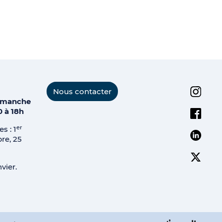
Instagr
Nous contacter
dimanche
Facebo
0 à 18h
er
s : 1
Linkedi
e, 25
Twitter
vier.