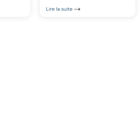
riche carrière dans l'industrie et
avers 5
Lire la suite
l'ingienerie, découvrez-le via...