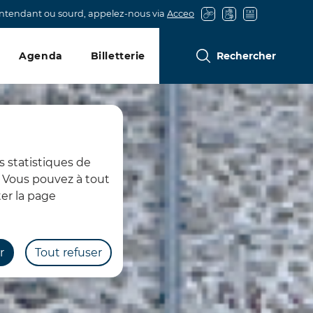
entendant ou sourd, appelez-nous via
Acceo
Agenda
Billetterie
Rechercher
s statistiques de
s. Vous pouvez à tout
er la page
r
Tout refuser