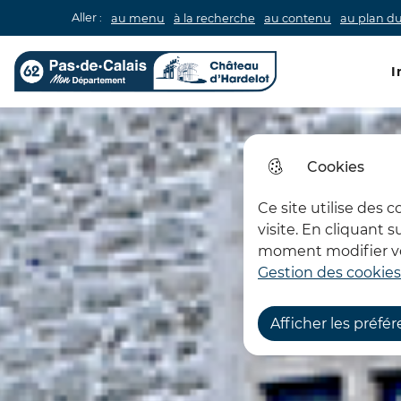
Aller :
au menu
à la recherche
au contenu
au plan du
Men
I
Château d'Hardelot
Cookies
Ce site utilise des 
visite. En cliquant 
moment modifier vos
Gestion des cookies
Afficher les préfé