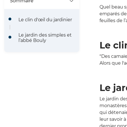
l
Sommaire
Quel beau sp
d
emparés des 
Le clin d'œil du jardinier
feuilles de 
'
A
Le jardin des simples et
l’abbé Bouly
Le cli
r
i
"Des camaïeu
Alors que l'
a
n
Le ja
e
Le jardin d
monastères. 
qui détenaie
leur savoir 
dernier prop