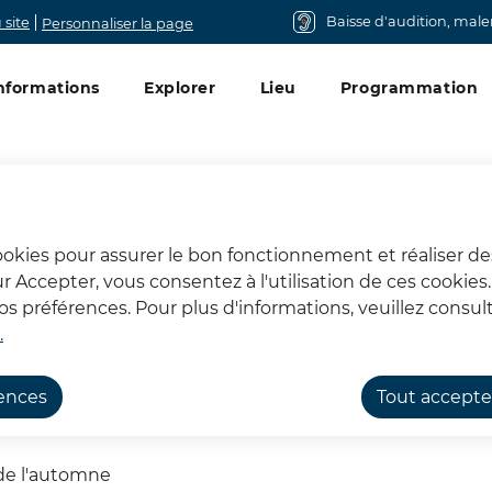
Baisse d'audition, mal
 site
Personnaliser la page
u principal
nformations
Explorer
Lieu
Programmation
cookies pour assurer le bon fonctionnement et réaliser de
sur Accepter, vous consentez à l'utilisation de ces cookie
*
 préférences. Pour plus d'informations, veuillez consult
.
rences
Tout accepte
ove*
 de l'automne