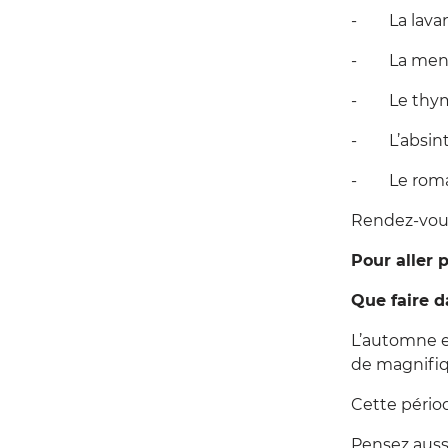
- La lavand
- La menthe
- Le thym 
- L’absinth
- Le romari
Rendez-vous 
Pour aller p
Que faire d
L’automne es
de magnifiq
Cette périod
Pensez aussi