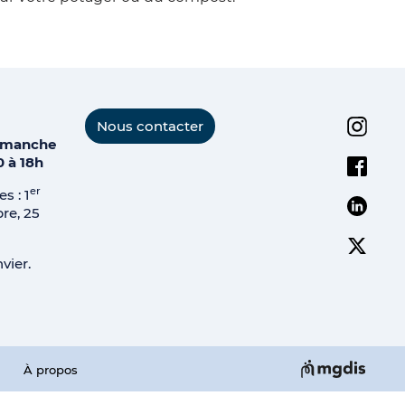
Instagr
Nous contacter
dimanche
Facebo
0 à 18h
er
s : 1
Linkedi
e, 25
Twitter
vier.
À propos