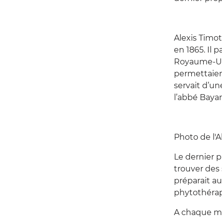
Alexis Timot
en 1865. Il 
Royaume-Uni.
permettaient
servait d’un
l’abbé Bayar
Photo de l'
Le dernier 
trouver des 
préparait au
phytothérap
A chaque ma