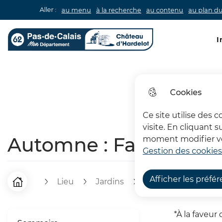
Aller :
au menu
à la recherche
au contenu
au plan du
Men
I
Château d'Hardelot
Cookies
Ce site utilise des 
visite. En cliquant 
Automne : Fall in Love
moment modifier vos
Gestion des cookies
Afficher les préfé
Lieu
Jardins
Automne : Fall in L
F
Accueil
i
*À la faveur