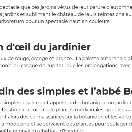
ectacle que ces jardins vêtus de leur parure d’automne 
jardins et subliment le château de leurs teintes chaleur
l’arboretum pour un spectacle haut en couleurs.
n d'œil du jardinier
x de rouge, orange et bronze... La palette automnale dil
aconit, ou casque de Jupiter, joue les prolongations, avec
rdin des simples et l’abbé 
es simples, également appelé jardin botanique ou jardin
Destiné à la culture de plantes médicinales, appelées « s
nt alors des connaissances sur la botanique et les vertu
à la médecine et se servaient des plantes pour soulager 
riétaire privé du château d’Hardelot.