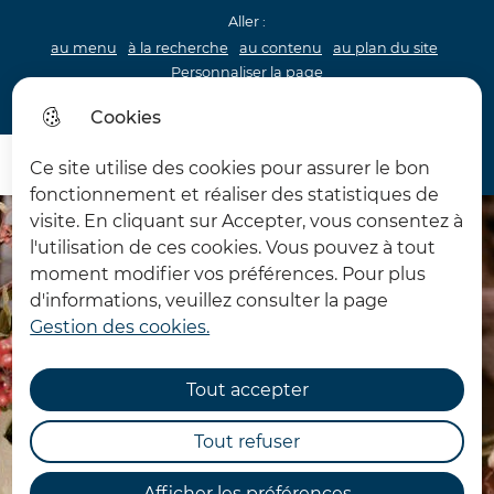
Aller :
au menu
à la recherche
au contenu
au plan du site
Personnaliser la page
Acceo
Cookies
Menu princip
Menu
Ce site utilise des cookies pour assurer le bon
Château d'Hardelot
fonctionnement et réaliser des statistiques de
visite. En cliquant sur Accepter, vous consentez à
l'utilisation de ces cookies. Vous pouvez à tout
moment modifier vos préférences. Pour plus
d'informations, veuillez consulter la page
Gestion des cookies.
Tout accepter
Tout refuser
Afficher les préférences