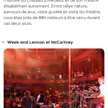
l’histoire du château d’Hardelot et de son théâtre
élisabéthain autrement. Entre rallye nature,
parcours de jeux, visite guidée et visite du théâtre,
vous êtes près de 880 visiteurs à être venu durant
ces deux jours.
Week-end Lennon et McCartney
Z