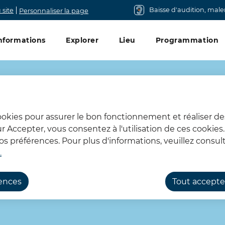
Baisse d'audition, mal
 site
Personnaliser la page
u principal
nformations
Explorer
Lieu
Programmation
cookies pour assurer le bon fonctionnement et réaliser de
sur Accepter, vous consentez à l'utilisation de ces cookie
 préférences. Pour plus d'informations, veuillez consult
.
rences
Tout accepte