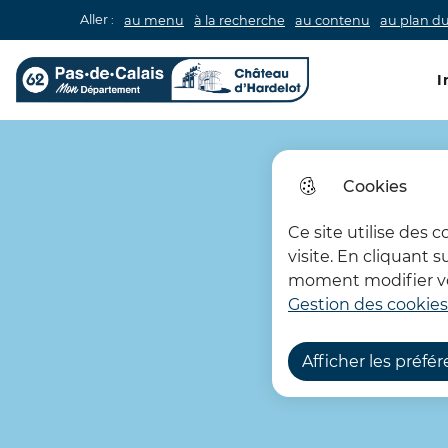
Aller :
au menu
à la recherche
au contenu
au plan du
Men
I
Château d'Hardelot
Cookies
Ce site utilise des 
visite. En cliquant 
moment modifier vos
Gestion des cookies
Afficher les préfé