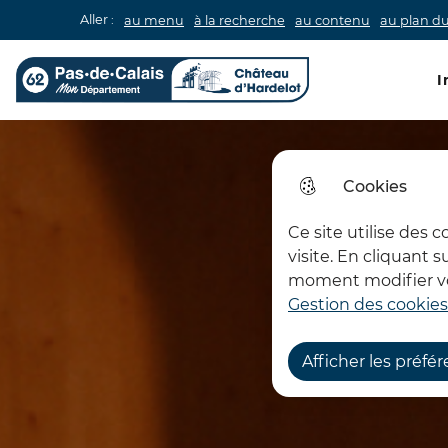
Aller :
au menu
à la recherche
au contenu
au plan du
Men
I
Château d'Hardelot
Cookies
Ce site utilise des 
visite. En cliquant 
moment modifier vos
Gestion des cookies
Afficher les préfé