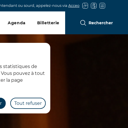
entendant ou sourd, appelez-nous via
Acceo
Agenda
Billetterie
Rechercher
s statistiques de
s. Vous pouvez à tout
er la page
r
Tout refuser