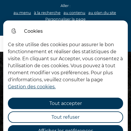
Aller :
au menu
à la recherche
au contenu
au plan du site
Personnaliser la page
Acceo
Cookies
Menu princip
Menu
Ce site utilise des cookies pour assurer le bon
Château d'Hardelot
fonctionnement et réaliser des statistiques de
visite. En cliquant sur Accepter, vous consentez à
l'utilisation de ces cookies. Vous pouvez à tout
moment modifier vos préférences. Pour plus
d'informations, veuillez consulter la page
Gestion des cookies.
Tout accepter
Tout refuser
Afficher les préférences