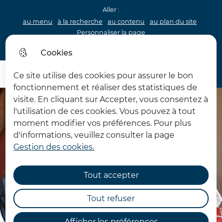
Aller :
au menu
à la recherche
au contenu
au plan du site
Personnaliser la page
Acceo
Cookies
Menu princip
Menu
Ce site utilise des cookies pour assurer le bon
Château d'Hardelot
fonctionnement et réaliser des statistiques de
visite. En cliquant sur Accepter, vous consentez à
l'utilisation de ces cookies. Vous pouvez à tout
moment modifier vos préférences. Pour plus
d'informations, veuillez consulter la page
Gestion des cookies.
Tout accepter
Tout refuser
Afficher les préférences