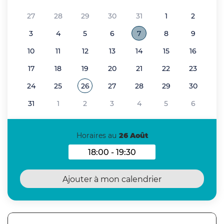
27
28
29
30
31
1
2
3
4
5
6
7
8
9
10
11
12
13
14
15
16
17
18
19
20
21
22
23
24
25
26
27
28
29
30
Voir tous les événements de
Août 2026
31
1
2
3
4
5
6
Horaires au
26 Août
18:00 - 19:30
Horaires au 26 Août 2026
Ajouter à mon calendrier