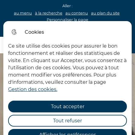
Aller :
au menu
à la recherche
au contenu
au plan du site
Personnaliser la page
Acceo
Cookies
Menu princip
Menu
Ce site utilise des cookies pour assurer le bon
Château d'Hardelot
fonctionnement et réaliser des statistiques de
visite. En cliquant sur Accepter, vous consentez à
l'utilisation de ces cookies. Vous pouvez à tout
moment modifier vos préférences. Pour plus
d'informations, veuillez consulter la page
Gestion des cookies.
Tout accepter
Tout refuser
Afficher les préférences