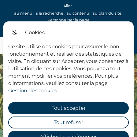
Aller :
au menu
à la recherche
au contenu
au plan du site
Personnaliser la page
Acceo
Cookies
Menu princip
Menu
Ce site utilise des cookies pour assurer le bon
Château d'Hardelot
fonctionnement et réaliser des statistiques de
visite. En cliquant sur Accepter, vous consentez à
l'utilisation de ces cookies. Vous pouvez à tout
moment modifier vos préférences. Pour plus
d'informations, veuillez consulter la page
Gestion des cookies.
Tout accepter
Tout refuser
Afficher les préférences