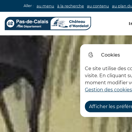
Aller :
au menu
à la recherche
au contenu
au plan du
Men
I
Château d'Hardelot
Cookies
Ce site utilise des 
visite. En cliquant 
moment modifier vos
Gestion des cookies
Afficher les préfé